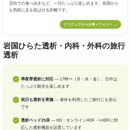
店街での食べ歩きなど、一日たっぷり楽しめます。岩国から
も気軽に足を延ばせる距離です。
クリニックからお車＋フェリー →
岩国ひらた透析・内科・外科の旅行
透析
準夜帯透析に対応
— 17時〜（月・水・金）。日中は
たっぷり観光を楽しめます
祝日も透析を実施
— 連休を利用したご旅行にも安心
です
透析ベッド25床
— HD・オンラインHDF・I-HDFに対
応した透析機器を設置しています