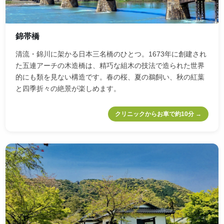
錦帯橋
清流・錦川に架かる日本三名橋のひとつ。1673年に創建され
た五連アーチの木造橋は、精巧な組木の技法で造られた世界
的にも類を見ない構造です。春の桜、夏の鵜飼い、秋の紅葉
と四季折々の絶景が楽しめます。
クリニックからお車で約10分 →