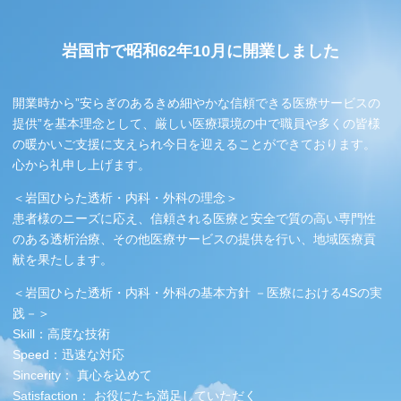
岩国市で昭和62年10月に開業しました
開業時から”安らぎのあるきめ細やかな信頼できる医療サービスの
提供”を基本理念として、厳しい医療環境の中で職員や多くの皆様
の暖かいご支援に支えられ今日を迎えることができております。
心から礼申し上げます。
＜岩国ひらた透析・内科・外科の理念＞
患者様のニーズに応え、信頼される医療と安全で質の高い専門性
のある透析治療、その他医療サービスの提供を行い、地域医療貢
献を果たします。
＜岩国ひらた透析・内科・外科の基本方針 －医療における4Sの実
践－＞
Skill：高度な技術
Speed：迅速な対応
Sincerity： 真心を込めて
Satisfaction： お役にたち満足していただく