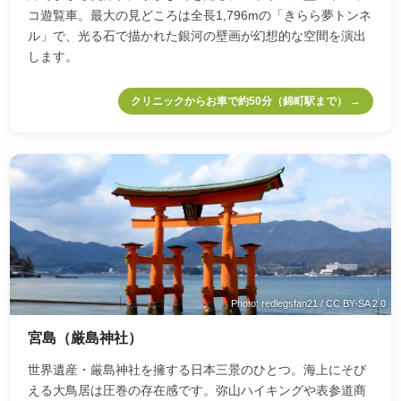
コ遊覧車。最大の見どころは全長1,796mの「きらら夢トンネ
ル」で、光る石で描かれた銀河の壁画が幻想的な空間を演出
します。
クリニックからお車で約50分（錦町駅まで） →
Photo: redlegsfan21 / CC BY-SA 2.0
宮島（厳島神社）
世界遺産・厳島神社を擁する日本三景のひとつ。海上にそび
える大鳥居は圧巻の存在感です。弥山ハイキングや表参道商