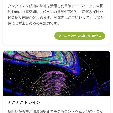
タングステン鉱山の跡地を活用した冒険テーマパーク。全長
約1kmの地底空間に古代文明の世界が広がり、謎解き探検や
砂金採り体験が楽しめます。洞窟内は通年約17度で、天候を
気にせず楽しめるのも魅力です。
クリニックからお車で約40分 →
とことこトレイン
錦町駅から雙津峡温泉駅までを走るテントウムシ型のトロッ