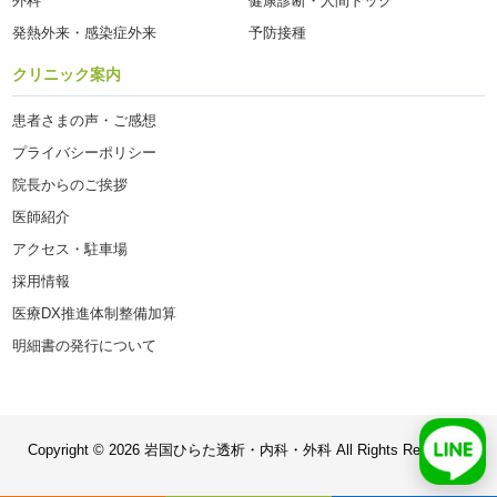
外科
健康診断・人間ドック
発熱外来・感染症外来
予防接種
クリニック案内
患者さまの声・ご感想
プライバシーポリシー
院長からのご挨拶
医師紹介
アクセス・駐車場
採用情報
医療DX推進体制整備加算
明細書の発行について
Copyright © 2026 岩国ひらた透析・内科・外科 All Rights Reserved.
LIN