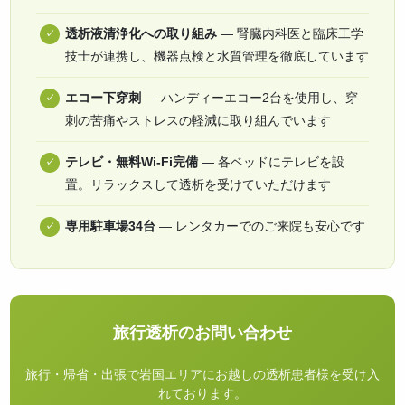
透析液清浄化への取り組み
— 腎臓内科医と臨床工学
技士が連携し、機器点検と水質管理を徹底しています
エコー下穿刺
— ハンディーエコー2台を使用し、穿
刺の苦痛やストレスの軽減に取り組んでいます
テレビ・無料Wi-Fi完備
— 各ベッドにテレビを設
置。リラックスして透析を受けていただけます
専用駐車場34台
— レンタカーでのご来院も安心です
旅行透析のお問い合わせ
旅行・帰省・出張で岩国エリアにお越しの透析患者様を受け入
れております。