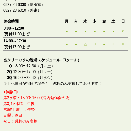
0827-28-6030（透析室）
0827-28-6010（外来）
診療時間
月
火
水
木
金
土
日
9:00～12:00
●
●
●
●
●
●
×
(受付11:00まで)
14:00～17:30
●
●
△
×
●
×
×
(受付17:00まで)
当クリニックの透析スケジュール（3クール）
1Q
8:00〜12:30（月～土）
2Q
12:30〜17:00（月～土）
3Q
16:30〜22:30（月水金）
※上記曜日が祝日の場合も、透析のみ実施しております！
<休診日
>
第2水曜：15:00~16:00(院内勉強会の為)
第3,4,5水曜：午後
木曜/土曜 ：午後
日曜：終日
祝日：透析のみ実施