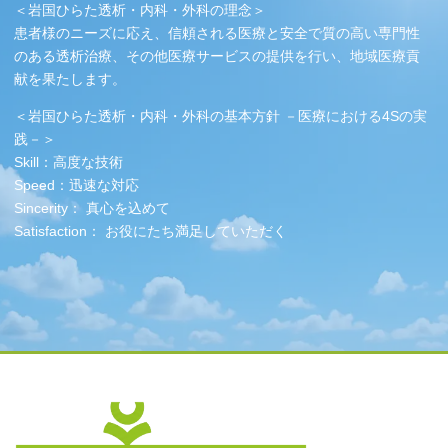
＜岩国ひらた透析・内科・外科の理念＞
患者様のニーズに応え、信頼される医療と安全で質の高い専門性
のある透析治療、その他医療サービスの提供を行い、地域医療貢
献を果たします。
＜岩国ひらた透析・内科・外科の基本方針 －医療における4Sの実
践－＞
Skill：高度な技術
Speed：迅速な対応
Sincerity： 真心を込めて
Satisfaction： お役にたち満足していただく