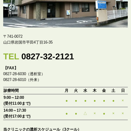
〒741-0072
山口県岩国市平田4丁目16-35
TEL
0827-32-2121
【FAX】
0827-28-6030（透析室）
0827-28-6010（外来）
診療時間
月
火
水
木
金
土
日
9:00～12:00
●
●
●
●
●
●
×
(受付11:00まで)
14:00～17:30
●
●
△
×
●
×
×
(受付17:00まで)
当クリニックの透析スケジュール（3クール）